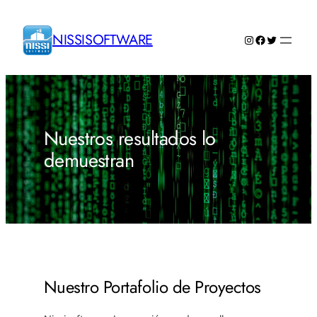
Saltar
al
NISSISOFTWARE
Instagram
Facebook
Twitter
contenido
Nuestros resultados lo
demuestran
Nuestro Portafolio de Proyectos