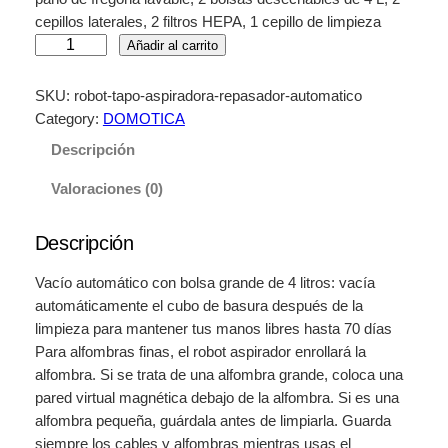
cepillos laterales, 2 filtros HEPA, 1 cepillo de limpieza
R
Añadir al carrito
O
B
SKU:
robot-tapo-aspiradora-repasador-automatico
O
Category:
DOMOTICA
T
Descripción
T
A
Valoraciones (0)
P
O
Descripción
A
S
Vacío automático con bolsa grande de 4 litros: vacía
P
automáticamente el cubo de basura después de la
I
limpieza para mantener tus manos libres hasta 70 días
R
Para alfombras finas, el robot aspirador enrollará la
A
alfombra. Si se trata de una alfombra grande, coloca una
D
pared virtual magnética debajo de la alfombra. Si es una
O
alfombra pequeña, guárdala antes de limpiarla. Guarda
R
siempre los cables y alfombras mientras usas el