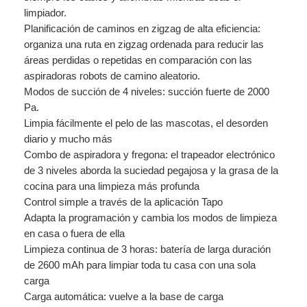
A
limpiador.
+
Planificación de caminos en zigzag de alta eficiencia:
R
organiza una ruta en zigzag ordenada para reducir las
E
áreas perdidas o repetidas en comparación con las
P
aspiradoras robots de camino aleatorio.
A
Modos de succión de 4 niveles: succión fuerte de 2000
S
Pa.
A
Limpia fácilmente el pelo de las mascotas, el desorden
D
diario y mucho más
O
Combo de aspiradora y fregona: el trapeador electrónico
R
de 3 niveles aborda la suciedad pegajosa y la grasa de la
A
cocina para una limpieza más profunda
U
Control simple a través de la aplicación Tapo
T
Adapta la programación y cambia los modos de limpieza
O
en casa o fuera de ella
M
Limpieza continua de 3 horas: batería de larga duración
A
de 2600 mAh para limpiar toda tu casa con una sola
T
carga
I
Carga automática: vuelve a la base de carga
C