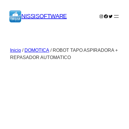
Saltar
al
NISSISOFTWARE
Instagram
Facebook
Twitter
contenido
Inicio
/
DOMOTICA
/ ROBOT TAPO ASPIRADORA +
REPASADOR AUTOMATICO